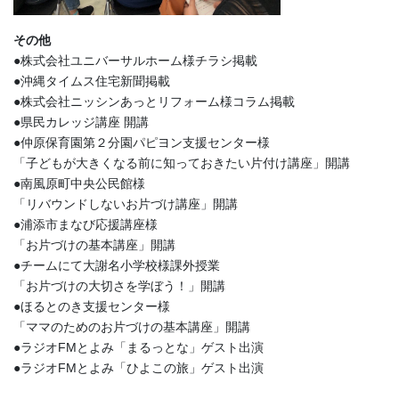
その他
●株式会社ユニバーサルホーム様チラシ掲載
●沖縄タイムス住宅新聞掲載
●株式会社ニッシンあっとリフォーム様コラム掲載
●県民カレッジ講座 開講
●仲原保育園第２分園パピヨン支援センター様
「子どもが大きくなる前に知っておきたい片付け講座」開講
●南風原町中央公民館様
「リバウンドしないお片づけ講座」開講
●浦添市まなび応援講座様
「お片づけの基本講座」開講
●チームにて大謝名小学校様課外授業
「お片づけの大切さを学ぼう！」開講
●ほるとのき支援センター様
「ママのためのお片づけの基本講座」開講
●ラジオFMとよみ「まるっとな」ゲスト出演
●ラジオFMとよみ「ひよこの旅」ゲスト出演