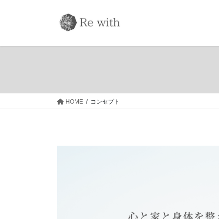
コ
ナ
ン
ビ
テ
ゲ
ン
ー
ツ
シ
へ
ョ
ス
ン
キ
に
ッ
移
HOME
コンセプト
プ
動