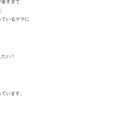
が多すぎて
に
っているママに
えたい！
っています。