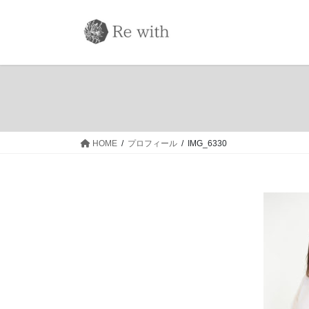
コ
ナ
ン
ビ
テ
ゲ
ン
ー
ツ
シ
へ
ョ
ス
ン
キ
に
ッ
移
HOME
プロフィール
IMG_6330
プ
動