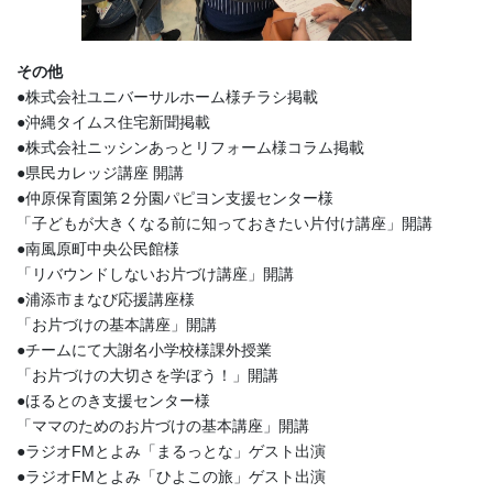
その他
●株式会社ユニバーサルホーム様チラシ掲載
●沖縄タイムス住宅新聞掲載
●株式会社ニッシンあっとリフォーム様コラム掲載
●県民カレッジ講座 開講
●仲原保育園第２分園パピヨン支援センター様
「子どもが大きくなる前に知っておきたい片付け講座」開講
●南風原町中央公民館様
「リバウンドしないお片づけ講座」開講
●浦添市まなび応援講座様
「お片づけの基本講座」開講
●チームにて大謝名小学校様課外授業
「お片づけの大切さを学ぼう！」開講
●ほるとのき支援センター様
「ママのためのお片づけの基本講座」開講
●ラジオFMとよみ「まるっとな」ゲスト出演
●ラジオFMとよみ「ひよこの旅」ゲスト出演